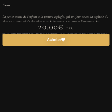
Blanc.
La petite statue de l’enfant à la posture espiègle, qui un jour sauva la capitale du
plat pays, entouré de chocolatier et de brasseur, a su attirer l’attention des
20.00€
habitants et des touristes. Devenant source d’unité et de fierté nationale, c’est
TTC
donc naturellement que j’ai voulu revisiter le symbole de ce pays qui m’est cher.
Ce teintant des couleurs du drapeau national, le noir, le jaune et le rouge
Acheter
s’associe dans un ensemble harmonieux et impactant et décoré de la devise
nationale, cette œuvre rend hommage à la diversité et la vivacité de la culture
belge.
Accrochez cette œuvre dans votre espace pour vous rappeler que même
les petites choses compte.
Ps : cadre non fourni. Photo non contractuelle.